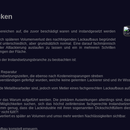
cken
Bereichen auf, die zuvor beschädigt waren und instandgesetzt werden
durch späteren Volumenverlust des nachfolgenden Lackaufbaus begründet
t unterschiedlich, aber grundsätzlich normal. Eine darauf fachmännisch
der Altlackierung auslaufen zu lassen und ein in mehreren Schritten
ungen der Fläche.
in der Instandsetzungsbranche zu beobachten ist:
n Reparatur
standsetzungszeiten, die ebenso nach Kosteneinsparungen streben
verständigen gefertigt wurden, welche keine gelernten Lackierer sind und ihr Wiss
gende Metallbearbeiter sind, jedoch vom Metier eines fachgerechten Lackaufbaus auß
ür das Warum aufgeführt werden. Die prekären Auswirkungen allerdings sind, da
glichkeiten suchen, sich das höchst zeitintensive fachgerechte Instandsetzen
umm genug, dass die Lackindustrie mit ihren sogenannten Dickschichtfüllern die
icht füllt?!
 verliert es später an Volumen und umso mehr werden Nachlässigkeiten sichtbar.
ufbau komplett erneuern.