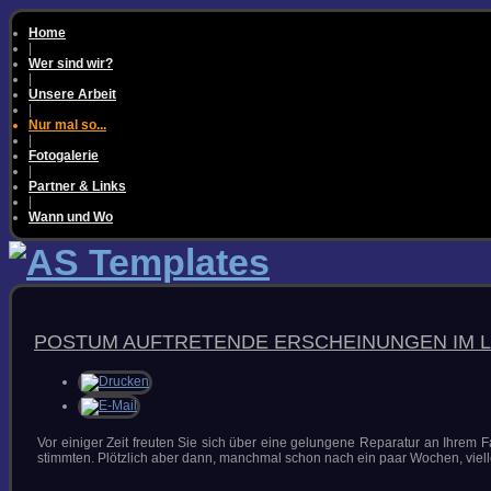
Home
|
Wer sind wir?
|
Unsere Arbeit
|
Nur mal so...
|
Fotogalerie
|
Partner & Links
|
Wann und Wo
TIPPS & TRICKS
POSTUM AUFTRETENDE ERSCHEINUNGEN IM 
RICHTIG SPACHTELN
AUSBESSERN MIT SPRAY
KRATZER & SCHRAMMEN
POLIEREN
FAQS & WISSEN
Vor einiger Zeit freuten Sie sich über eine gelungene Reparatur an Ihrem
stimmten. Plötzlich aber dann, manchmal schon nach ein paar Wochen, viell
WARUM FARBUNTERSCHIEDE?
METAMERIE &
FARBTONMESSUNG