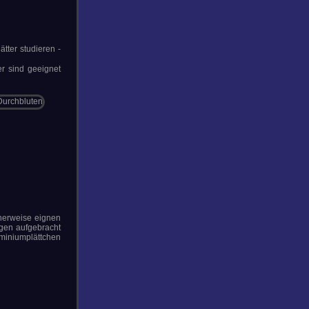
tter studieren -
r sind geeignet
cherweise eignen
ngen aufgebracht
uminiumplättchen