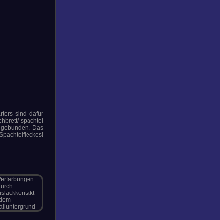
ters sind dafür
hbrett/-spachtel
ht gebunden. Das
Spachtelfleckes!