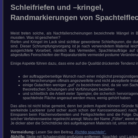
ORIGINALLACK ??? Teil I-II
Schleifriefen und –kringel,
DIE BEILACKIERUNG UND
DEREN AKZEPTANZ Teil I-VI
Randmarkierungen von Spachtelfle
PERLENGLANZ UND
INTERFERENZ
CHROM AUS DER PISTOLE
Meist treten solche, als Nachfallerscheinungen bezeichnete Mängel in 
GLANZVERLUST VON ROT
mussten. Was ist geschehen?
MATT-LACKIERUNGEN
Riefen und Kringel im Lack sind sichtbar gewordene Schleifspuren, die 
KTM ORANGE
sind. Dieser Schrumpfungsvorgang ist je nach verwendetem Material leich
ZUKUNFTSWEISENDE
ausgerichtete Vorarbeit, nämlich das Vermeiden, Spachtelaufträge auf 
LACKMATERIALIEN 1 + 2
abgestuftes Feinschleifen der Reparaturstelle vermeidet postume Veränder
ELEFANTENZEUG & ANDERE
STORIES
Einige Aspekte führen dazu, dass eine auf die Qualität drückende Tendenz 
INSEKTEN, VOGELKOT, HARZ
UND BETON
DIE EINBRENNLACKIERUNG
der auftraggeberseitige Wunsch nach einer möglichst preisgünstige
L A C K I E R F E H L E R
von Versicherungen oftmals angezweifelte und nicht akzeptierte In
einige Gutachten weniger „gut“ zu bezeichnen sind, da sie von Sach
KONTAKT
theoretischen Schulungen und Vorführungen beziehen
und schließlich die Arbeit vieler Spengler, die sicherlich hervorra
030-541 80 00
spachtelnde Fläche angeraut werden muss, wenig gehört haben
SUCHE
Das alles ist nicht böse gemeint, denn bei jedem Aspekt können Gründe f
werkelnde Lackierer (und sicher auch schon der Karosseriebauer) nach Mö
Einsparen beim Flächenvorbereiten und Fertigschleifen sind die Folge. D
solcher Verfahrensweise regelrecht anregt: Wozu der Name „Füller“, wenn er n
Je dicker aber die Schichtdicke des aufgetragenen Materials ist, umso mehr
IMPRESSUM/DATENSCHUTZ
*DOWNLOADS*
Vermeidung:
Lesen Sie den Beitrag
„Richtig spachteln“.
Abhilfe:
Stelle mit Schadensbild großzügig entfernen, Spachtel- und Lacka