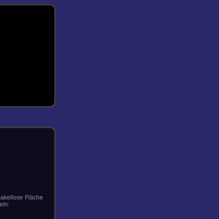
makellose Fläche
ein: