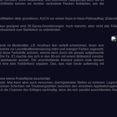
ffstelle können wir dunkler veränderte Flecken feststellen, wie die
ffstellen stets grundieren, AUCH vor einem Nass-in-Nass-Füllerauftrag (Datenblä
azu geeignet sind 2K-Epoxy-Grundierungen. Auch manche, aber nicht alle Fülle
serbasislack zum Stahlblech zu unterbinden.
e im Bindemittel, z.B. Acrylharz fein verteilt schwimmen, lösen sich
den solche zur Leuchtkraftverbesserung roten und orangen Farben zugesetzt,
t diese Farbstoffe anlösen, welche dann durch die gerade aufgebrachte
Die Fa. ICI machte das sich in den 90-ern mit einem Brilliantrot zunutze:
hr spektakulär aussah. Der anschließende Klarlack jedoch löste dessen
nd eine tolle Farbbrillanz ergaben. Das, was man heute aufwendig mit
ine kleine Probefläche beschichtet.
hode. Man kann aber auch versuchen, durchgeblutete Stellen zu isolieren. Logis
 dünnen Schichten mit Trocknungszeiten zwischen den einzelnen Applikationsgä
ich die Chancen des Erfolges nachhaltig, denn die sich parallel ausrichtenden Al