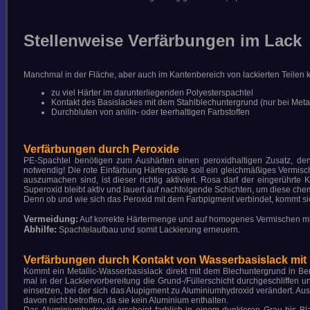
COPYRIGHT © 2026 GÄBEL - LACK UND
KAROSSERIE
Stellenweise Verfärbungen im Lack
Manchmal in der Fläche, aber auch im Kantenbereich von lackierten Teilen 
zu viel Härter im darunterliegenden Polyesterspachtel
Kontakt des Basislackes mit dem Stahlblechuntergrund (nur bei Metal
Durchbluten von anilin- oder teerhaltigen Farbstoffen
Verfärbungen durch Peroxide
PE-Spachtel benötigen zum Aushärten einen peroxidhaltigen Zusatz, de
notwendig! Die rote Einfärbung Härterpaste soll ein gleichmäßiges Vermisc
auszumachen sind, ist dieser richtig aktiviert. Rosa darf der eingerühr
Superoxid bleibt aktiv und lauert auf nachfolgende Schichten, um diese ch
Denn ob und wie sich das Peroxid mit dem Farbpigment verbindet, kommt siche
Vermeidung:
Auf korrekte Härtermenge und auf homogenes Vermischen mi
Abhilfe:
Spachtelaufbau und somit Lackierung erneuern.
Verfärbungen durch Kontakt von Wasserbasislack mit b
Kommt ein Metallic-Wasserbasislack direkt mit dem Blechuntergrund in B
mal in der Lackiervorbereitung die Grund-/Füllerschicht durchgeschliffen
einsetzen, bei der sich das Alupigment zu Aluminiumhydroxid verändert. Au
davon nicht betroffen, da sie kein Aluminium enthalten.
Das Aluminiumhydroxid erscheint farblich in einem dunkleren Grau bis Bl