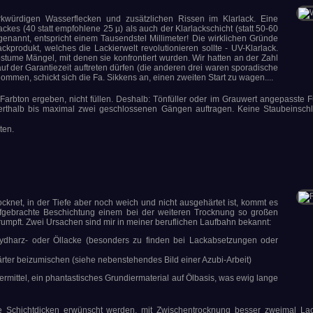
kwürdigen Wasserflecken und zusätzlichen Rissen im Klarlack. Eine
kes (40 statt empfohlene 25 µ) als auch der Klarlackschicht (statt 50-60
nannt, entspricht einem Tausendstel Millimeter! Die wirklichen Gründe
produkt, welches die Lackierwelt revolutionieren sollte - UV-Klarlack.
postume Mängel, mit denen sie konfrontiert wurden. Wir hatten an der Zahl
f der Garantiezeit auftreten dürfen (die anderen drei waren sporadische
mmen, schickt sich die Fa. Sikkens an, einen zweiten Start zu wagen....
arbton ergeben, nicht füllen. Deshalb: Tönfüller oder im Grauwert angepasste 
nderthalb bis maximal zwei geschlossenen Gängen auftragen. Keine Staubeinsch
ten.
cknet, in der Tiefe aber noch weich und nicht ausgehärtet ist, kommt es
aufgebrachte Beschichtung einem bei der weiteren Trocknung so großen
umpft. Zwei Ursachen sind mir in meiner beruflichen Laufbahn bekannt:
lkydharz- oder Öllacke (besonders zu finden bei Lackabsetzungen oder
ter beizumischen (siehe nebenstehendes Bild einer Azubi-Arbeit)
rmittel, ein phantastisches Grundiermaterial auf Ölbasis, was ewig lange
Schichtdicken erwünscht werden, mit Zwischentrocknung besser zweimal Lac