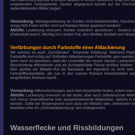
umgebenden Farbpigmente. Sauber abgegrenzt korrekt auf der Durchschli
nebenstehenden Bilder zeigen.
Vermeidung:
Werksgrundierung an Kanten nicht blankschleifen, Durchschli
einige NiN-Füller dürfen nicht auf blankes Metall appliziert werden)!
Abhilfe:
Lackierung erneuern, Kanten ordentlich grundieren – bestens d
(Datenblatt lesen!). Wichtig ist in jedem Fall, den direkten Kontakt vom Was
Verfärbungen durch Farbstoffe einer Altlackierung
Wir nennen es auch „Durchbluten“. Simpelste Erklärung: Während Pigment
Farbstoffe dort richtig auf. Enthalten Altlackierungen Farbstoffe, gern wur
dann kann es passieren, dass die Lösemittel der neuen nassen Lackschich
Beschichtung diffundieren und als durchgeblutete Flecke sichtbar bleiben. 
Man spritzte ein Metallic-Rot als Basislack, der eigentlich so nicht se
Farbstoffbestandteile, die nun in den nassen Klarlack hineinbluteten u
eingefärbten Klarlack macht....
Vermeidung:
Altbeschichtungen nach dem Anschleifen testen, indem man e
Abhilfe:
Lackierung erneuern ist die beste, aber auch zeitintensivste Met
sich hierzu lösemittelarme bzw. wasserbasierende Materialien, welche in
werden. Sollte der Absperrgrund noch dazu ein Metallic sein, verbessern s
bewirken eine Art „Schindelabdeckung“ des Untergrundes.
Wasserflecke und Rissbildungen