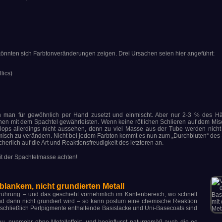
könnten sich Farbtonveränderungen zeigen. Drei Ursachen seien hier angeführt:
lics)
n man für gewöhnlich per Hand zusetzt und einmischt. Aber nur 2-3 % des Här
hen mit dem Spachtel gewährleisten. Wenn keine rötlichen Schlieren auf dem Misc
te Klops allerdings nicht aussehen, denn zu viel Masse aus der Tube werden nic
emisch zu verändern. Nicht bei jedem Farbton kommt es nun zum „Durchbluten“ des 
rlich auf die Art und Reaktionsfreudigkeit des letzteren an.
t der Spachtelmasse achten!
lankem, nicht grundierten Metall
erührung – und das geschieht vornehmlich im Kantenbereich, wo schnell
 und dann nicht grundiert wird – so kann postum eine chemische Reaktion
sschließlich Perlpigmente enthaltende Basislacke und Uni-Basecoats sind
au, nunmehr ohne Metalleffekt, und beeinflusst naturgemäß auch die es