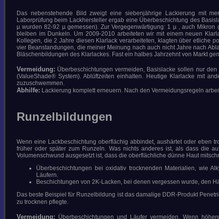
Das nebenstehende Bild zweigt eine siebenjährige Lackierung mit mer
Laborprüfung beim Lackhersteller ergab eine Überbeschichtung des Basislac
µ wurden 82-92 µ gemessen). Zur Vergegenwärtigung: 1 µ , auch Mikron ge
bleiben im Dunkeln. Um 2009-2010 arbeiteten wir mit einem neuen Klarlack
Kollegen, die 2 Jahre diesen Klarlack verarbeiteten, klagten über etliche 
vier Beanstandungen, die meiner Meinung nach auch nicht Jahre nach Ablau
Bläschenbildungen des Klarlackes. Fast ein halbes Jahrzehnt von Markt geno
Vermeidung:
Überbeschichtungen vermeiden, Basislacke sollen nur den F
(ValueShade® System). Ablüftzeiten einhalten. Heutige Klarlacke mit a
zuzuschwemmen.
Abhilfe:
Lackierung komplett erneuern. Nach den Vermeidungsregeln arbei
Runzelbildungen
Wenn eine Lackbeschichtung oberflächig abbindet, aushärtet oder eben tro
früher oder später zum Runzeln. Was nichts anderes ist, als dass die 
Volumenschwund ausgesetzt ist, dass die oberflächliche dünne Haut mitschr
Überbeschichtungen bei oxidativ trocknenden Materialien, wie A
Läufern.
Beschichtungen von 2K-Lacken, bei denen vergessen wurde, den Här
Das beste Beispiel für Runzelbildung ist das damalige DDR-Produkt Penetrie
zu trocknen pflegte.
Vermeidung:
Überbeschichtungen und Läufer vermeiden. Wenn höhere 