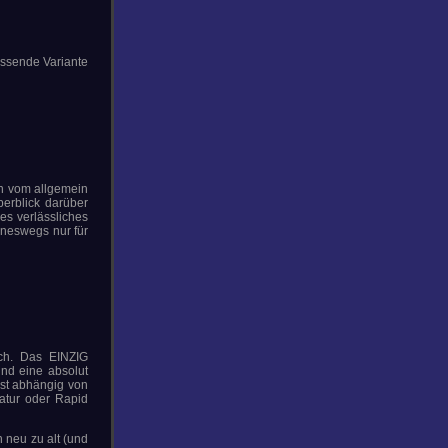
assende Variante
an vom allgemein
erblick darüber
es verlässliches
ineswegs nur für
ich. Das EINZIG
und eine absolut
ist abhängig von
atur oder Rapid
 neu zu alt (und