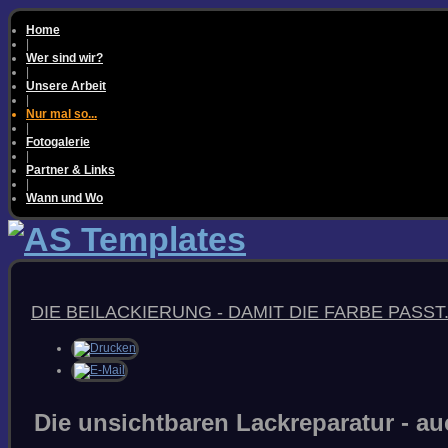
Home
|
Wer sind wir?
|
Unsere Arbeit
|
Nur mal so...
|
Fotogalerie
|
Partner & Links
|
Wann und Wo
TIPPS & TRICKS
DIE BEILACKIERUNG - DAMIT DIE FARBE PASST.
RICHTIG SPACHTELN
AUSBESSERN MIT SPRAY
KRATZER & SCHRAMMEN
POLIEREN
FAQS & WISSEN
Die unsichtbaren Lackreparatur - au
WARUM FARBUNTERSCHIEDE?
METAMERIE &
FARBTONMESSUNG