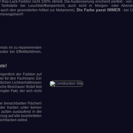
Rep-Lack-Farbton nicht 100% stimmt. Die Ausbesserung erscheint perfekt - von
 Tankstelle bei Leuchtstofflampenlicht, auch nicht in Morgen- oder Aben
Die Farbe passt IMMER
auch den gesonderten Artikel zur Metamerie).
- bei 
rlorengehen!!!
rials im zu reparierenden
atur bei Effektfarbtönen,
nte!
igentlich der Farbton auf
hier für den Fachmann. Ein
dlichen Lichtverhältnissen
sche Beschauer findet fast
ngter Fakt, der sich nicht
die benachbarten Flächen!
 der Kanten unter keinen
h außen auslaufend in die
rzug auf alle bearbeiteten
chtlackes selbst.