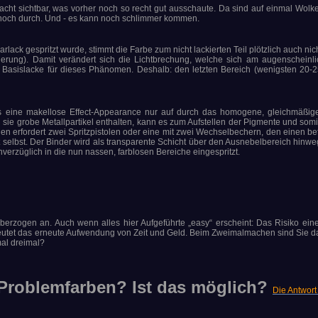
acht sichtbar, was vorher noch so recht gut ausschaute. Da sind auf einmal Wolke
 noch durch. Und - es kann noch schlimmer kommen.
ack gespritzt wurde, stimmt die Farbe zum nicht lackierten Teil plötzlich auch nic
ckierung). Damit verändert sich die Lichtbrechung, welche sich am augenscheinl
 Basislacke für dieses Phänomen. Deshalb: den letzten Bereich (wenigsten 20-
eine makellose Effect-Appearance nur auf durch das homogene, gleichmäßige
 sie grobe Metallpartikel enthalten, kann es zum Aufstellen der Pigmente und som
erfordert zwei Spritzpistolen oder eine mit zwei Wechselbechern, den einen befü
 selbst. Der Binder wird als transparente Schicht über den Ausnebelbereich hinwe
nverzüglich in die nun nassen, farblosen Bereiche eingespritzt.
 überzogen an. Auch wenn alles hier Aufgeführte „easy“ erscheint: Das Risiko einer
eutet das erneute Aufwendung von Zeit und Geld. Beim Zweimalmachen sind Sie d
al dreimal?
 Problemfarben? Ist das möglich?
Die Antwort 