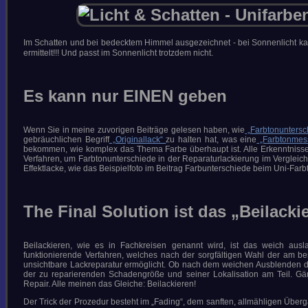
ORIGINALLACK ??? Teil I-II
DIE BEILACKIERUNG UND
DEREN AKZEPTANZ Teil I-VI
PERLENGLANZ UND
Im Schatten und bei bedecktem Himmel ausgezeichnet - bei Sonnenlicht ka
INTERFERENZ
ermittelt!!! Und passt im Sonnenlicht trotzdem nicht.
CHROM AUS DER PISTOLE
GLANZVERLUST VON ROT
MATT-LACKIERUNGEN
Es kann nur EINEN geben
KTM ORANGE
ZUKUNFTSWEISENDE
LACKMATERIALIEN 1 + 2
ELEFANTENZEUG & ANDERE
Wenn Sie in meine zuvorigen Beiträge gelesen haben, wie
„Farbtonuntersc
STORIES
gebräuchlichen Begriff
„Originallack“
zu halten hat, was eine
„Farbtonme
INSEKTEN, VOGELKOT, HARZ
bekommen, wie komplex das Thema Farbe überhaupt ist. Alle Erkenntnisse
UND BETON
Verfahren, um Farbtonunterschiede in der Reparaturlackierung im Vergleich
DIE EINBRENNLACKIERUNG
Effektlacke, wie das Beispielfoto im Beitrag Farbunterschiede beim Uni-Farb
L A C K I E R F E H L E R
KONTAKT
The Final Solution ist das „Beilacki
030-541 80 00
SUCHE
Beilackieren, wie es in Fachkreisen genannt wird, ist das weich aus
funktionierende Verfahren, welches nach der sorgfältigen Wahl der am be
unsichtbare Lackreparatur ermöglicht. Ob nach dem weichen Ausblenden der
der zu reparierenden Schadengröße und seiner Lokalisation am Teil. Gä
IMPRESSUM/DATENSCHUTZ
Repair. Alle meinen das Gleiche: Beilackieren!
*DOWNLOADS*
Der Trick der Prozedur besteht im „Fading“, dem sanften, allmähligen Überg