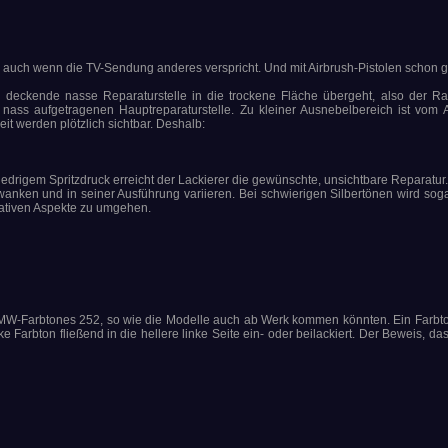
 auch wenn die TV-Sendung anderes verspricht. Und mit Airbrush-Pistolen schon ga
ie deckende nasse Reparaturstelle in die trockene Fläche übergeht, also der R
er nass aufgetragenen Hauptreparaturstelle. Zu kleiner Ausnebelbereich ist vom
t werden plötzlich sichtbar. Deshalb:
drigem Spritzdruck erreicht der Lackierer die gewünschte, unsichtbare Reparatur.
ken und in seiner Ausführung variieren. Bei schwierigen Silbertönen wird soga
egativen Aspekte zu umgehen.
BMW-Farbtones 252, so wie die Modelle auch ab Werk kommen könnten. Ein Farbto
ke Farbton fließend in die hellere linke Seite ein- oder beilackiert. Der Beweis, d