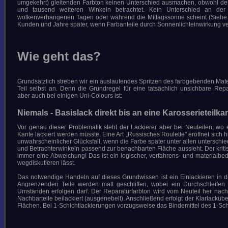
umgekehrt) gleitenden Farbton keinen Unterschied ausmachen, obwohl der 
COPYRIGHT © 2026 GÄBEL - LACK UND
und tausend weiteren Winkeln betrachtet. Kein Unterschied an der
KAROSSERIE
wolkenverhangenen Tagen oder während die Mittagssonne scheint (Siehe 
Kunden und Jahre später, wenn Farbanteile durch Sonnenlichteinwirkung ve
Wie geht das?
Grundsätzlich streben wir ein auslaufendes Spritzen des farbgebenden Mate
Teil selbst an. Denn die Grundregel für eine tatsächlich unsichbare Repar
aber auch bei einigen Uni-Colours ist:
Niemals - Basislack direkt bis an eine Karosserieteilka
Vor genau dieser Problematik steht der Lackierer aber bei Neuteilen, wo e
Kante lackiert werden müsste. Eine Art „Russisches Roulette" eröffnet sich 
unwahrscheinlicher Glücksfall, wenn die Farbe später unter allen unterschie
und Betrachterwinkeln passend zur benachbarten Fläche aussieht. Der kriti
immer eine Abweichung! Das ist ein logischer, verfahrens- und materialbedi
wegdiskutieren lässt.
Das notwendige Handeln auf dieses Grundwissen ist ein Einlackieren in 
Angrenzenden Teile werden matt geschliffen, wobei ein Durchschleifen
Umständen erfolgen darf. Der Reparaturfarbton wird vom Neuteil her nac
Nachbarteile beilackiert (ausgenebelt). Anschließend erfolgt der Klarlackübe
Flächen. Bei 1-Schichtlackierungen vorzugsweise das Bindemittel des 1-Schi