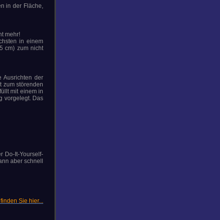
n in der Fläche,
ht mehr!
ichsten in einem
25 cm) zum nicht
 Ausrichten der
it zum störenden
llt mit einem in
g vorgelegt. Das
 Do-It-Yourself-
ann aber schnell
finden Sie hier...