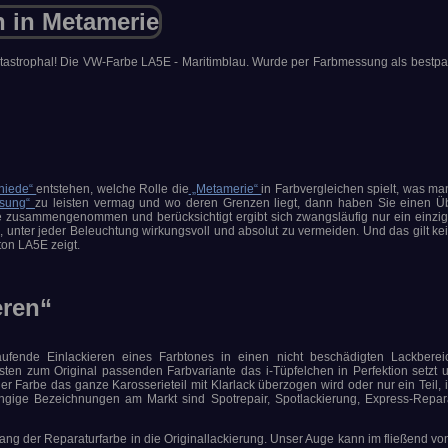
tastrophal! Die VW-Farbe LA5E - Maritimblau. Wurde per Farbmessung als bestp
hiede“
entstehen, welche Rolle die
„Metamerie“
in Farbvergleichen spielt, was m
ssung“
zu leisten vermag und wo deren Grenzen liegt, dann haben Sie einen Üb
 zusammengenommen und berücksichtigt ergibt sich zwangsläufig nur ein einzig
, unter jeder Beleuchtung wirkungsvoll und absolut zu vermeiden. Und das gilt ke
ton LA5E zeigt.
eren“
laufende Einlackieren eines Farbtones in einen nicht beschädigten Lackbere
sten zum Original passenden Farbvariante das i-Tüpfelchen in Perfektion setzt 
 Farbe das ganze Karosserieteil mit Klarlack überzogen wird oder nur ein Teil, 
ngige Bezeichnungen am Markt sind Spotrepair, Spotlackierung, Express-Repar
ang der Reparaturfarbe in die Originallackierung. Unser Auge kann im fließend von