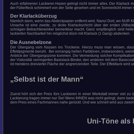
Auch erfahrenen Lackierer-Hasen gelingt nicht immer alles. Der Klarlack m
der Füllerfleck schimmert von der Seite gesehen und im Sonnenlicht immer
Der Klarlacküberzug
Nämlich dann, wenn das Abdeckpapier entfernt wird. Nanu! Dort, wo NUR Klarl
Ursache ist eine zweite, zu dicke Klarlackschicht über der ersten (Altla
schrägen Betrachterwinkel bemerkbar macht. Ganz empfänglich sind helle
lackierten Nachbarteil hin möglichst dünn mit Klarlack (1 Gang) abdecken.
Die Ausnebelzone
Der Übergang vom Nassen ins Trockene. Hierzu muss man wissen, dass 
Effektpigmente beruht. Bei vorrangig hellen Farbtönen, insbesonders, wenn
Anblick der Übergangszone kommen. Die Vermeidung solcher Komplikationen 
der Viskosität verringerten Basislack-Binder, den anderen mit dem Basecoat
ist meistens dreiviertel Fläche der angrenzenden Teile. Der Effektlack wird u
„
Selbst ist der Mann
“
Zuerst hört sich der Preis fürs Lackieren in einer Werkstatt immer viel zu
Lackierung tragen immer nur Sie! Wenn IHNEN was nicht gelingt, dann bed
dem Preis eines Fachmannes nahe gerückt. Und wie schnell wird aus zweim
Uni-Töne als