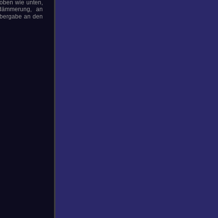
 oben wie unten,
ddämmerung, an
Übergabe an den