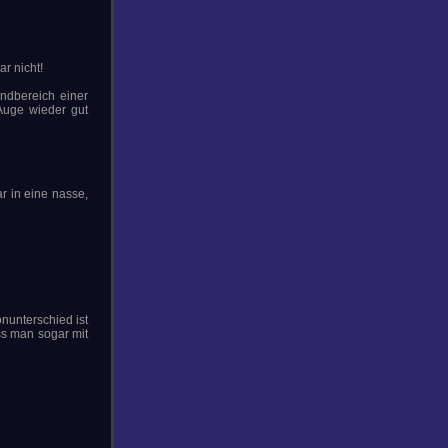
r nicht!
andbereich einer
 Auge wieder gut
r in eine nasse,
nunterschied ist
ass man sogar mit