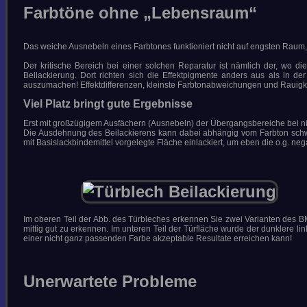
Farbtöne ohne
„Lebensraum“
Das weiche Ausnebeln eines Farbtones funktioniert nicht auf engsten Raum,
Der kritische Bereich bei einer solchen Reparatur ist nämlich der, wo d
Beilackierung. Dort richten sich die Effektpigmente anders aus als in d
auszumachen! Effektdifferenzen, kleinste Farbtonabweichungen und Rauigkei
Viel Platz bringt gute Ergebnisse
Erst mit großzügigem Ausfächern (Ausnebeln) der Übergangsbereiche bei nie
Die Ausdehnung des Beilackierens kann dabei abhängig vom Farbton schwan
mit Basislackbindemittel vorgelegte Fläche einlackiert, um eben die o.g. n
Im oberen Teil der Abb. des Türbleches erkennen Sie zwei Varianten des 
mittig gut zu erkennen. Im unteren Teil der Türfläche wurde der dunklere lin
einer nicht ganz passenden Farbe akzeptable Resultate erreichen kann!
Unerwartete Probleme