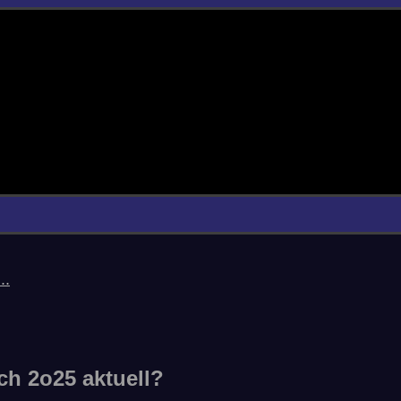
..
ch 2o25 aktuell?